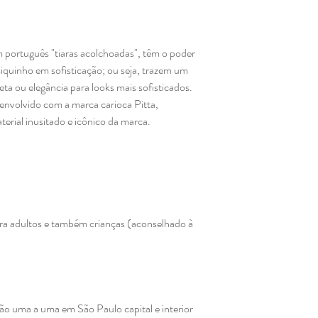
português "tiaras acolchoadas", têm o poder
siquinho em sofisticação; ou seja, trazem um
ta ou elegância para looks mais sofisticados.
envolvido com a marca carioca Pitta,
terial inusitado e icônico da marca.
ara adultos e também crianças (aconselhado à
mão uma a uma em São Paulo capital e interior