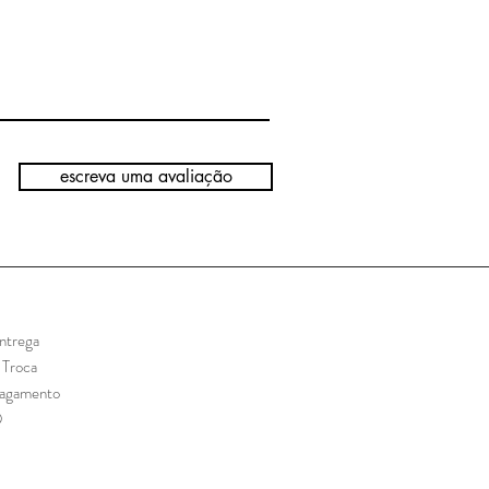
escreva uma avaliação
ntrega
e Troca
Pagamento
Q