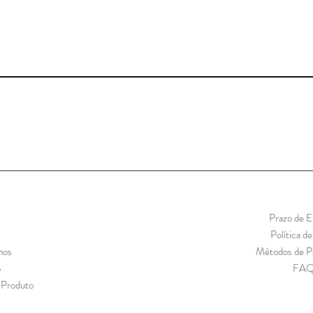
Prazo de E
Política d
mos
Métodos de 
o
FA
 Produto