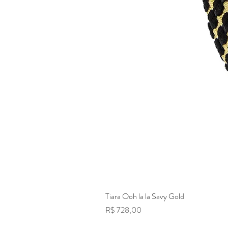
Tiara Ooh la la Savy Gold
Preço
R$ 728,00