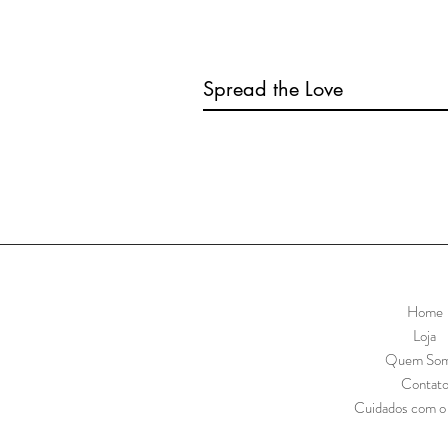
Spread the Love
Home
Loja
Quem So
Contat
Cuidados com o