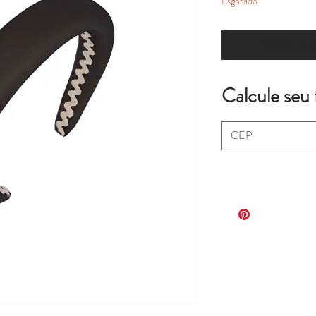
Esgotado
Notifique-me
Calcule seu 
.