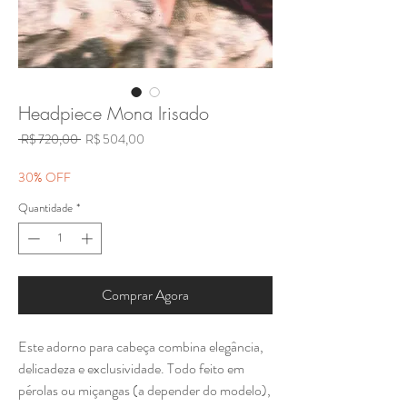
Headpiece Mona Irisado
Preço
Preço
 R$ 720,00 
R$ 504,00
normal
promocional
30% OFF
Quantidade
*
Comprar Agora
Este adorno para cabeça combina elegância,
delicadeza e exclusividade. Todo feito em
pérolas ou miçangas (a depender do modelo),