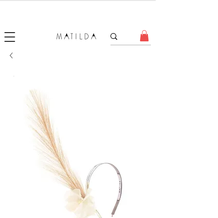
SALE MATILDA
Produtos com até 50% de desconto!
.