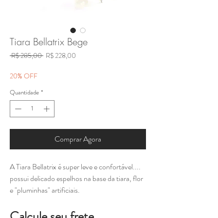
Tiara Bellatrix Bege
Preço
Preço
 R$ 285,00 
R$ 228,00
normal
promocional
20% OFF
Quantidade
*
Comprar Agora
A Tiara Bellatrix é super leve e confortável....
possui delicado espelhos na base da tiara, flor
e "pluminhas" artificiais.
Calcule seu frete