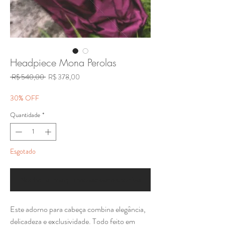
Headpiece Mona Perolas
Preço
Preço
 R$ 540,00 
R$ 378,00
normal
promocional
30% OFF
Quantidade
*
Esgotado
Notifique-me quando estiver disponível
Este adorno para cabeça combina elegância,
delicadeza e exclusividade. Todo feito em