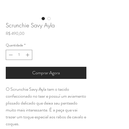
Scrunchie Savy Ayla
Preço
R$ 490,00
Quantidade
*
Comprar Agora
O Scrunchie Savy Ayla tem o tecido
confeccionado no tear e possuí um aviamento
plissado delicado que deixa seu penteado
muito mais interessante. É a peça que vai
trazer um toque especial aos rabos de cavalo e
coques.