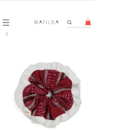
SALE MATILDA
Produtos com até 50% de desconto!
.