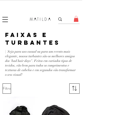
SALE MATILDA
Produtos com até 50% de desconto!
FAIXAS E
TURBANTES
| Seja para uso casual ou para um evento mais
elegante, nossos turbantes são os melhores amigos
dos 'bad hair days". Feitos em variados tipos de
tecidos, vão bem para todos os comprimentos e
texturas de cabelos e em segundos vão transformar
o seu visual!
Filtro