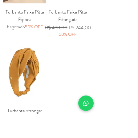
Turbante Faixa Pitta
Turbante Faixa Pitta
Pipoca
Pitanguita
Esgotado
50% OFF
Preço normal
Preço promocional
R$ 488,00
R$ 244,00
50% OFF
Turbante Stronger
Amarelo
Esgotado
50% OFF