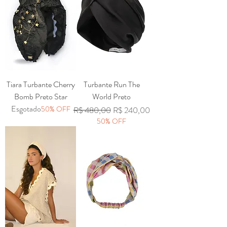
Tiara Turbante Cherry
Turbante Run The
Bomb Preto Star
World Preto
Esgotado
50% OFF
Preço normal
Preço promocional
R$ 480,00
R$ 240,00
50% OFF