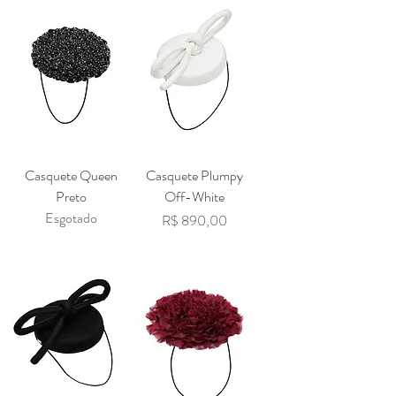
Casquete Queen
Casquete Plumpy
Preto
Off-White
Esgotado
Preço
R$ 890,00