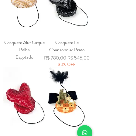
Casquete Aluf Cirque
Casquete Le
Palha
Chansonnier Preto
Esgotado
Preço normal
Preço promocional
R$ 780,00
R$ 546,00
30% OFF