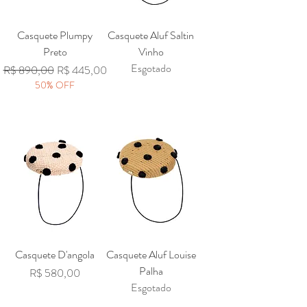
Casquete Plumpy
Casquete Aluf Saltin
Preto
Vinho
Esgotado
Preço normal
Preço promocional
R$ 890,00
R$ 445,00
50% OFF
Casquete D'angola
Casquete Aluf Louise
Palha
Preço
R$ 580,00
Esgotado