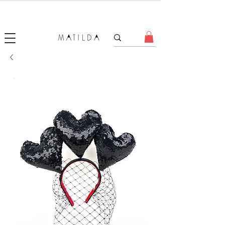
SALE MATILDA
Produtos com até 50% de desconto!
.