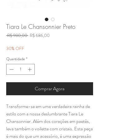
Tiara Le Chansonnier Preto
Preço
Preço
 R$ 980,00 
R$ 686,00
normal
promocional
30% OFF
Quantidade
*
Comprar Agora
Transforme-se em uma verdadeira rainha de
estilo com a nossa deslumbrante Tiara Le
Chansonnier. Além dos corações em paetês,
leva também o voilette com cristais. Esta peça
é mais do que um acessório, é uma expressão