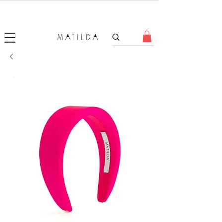
SALE MATILDA
Produtos com até 50% de desconto!
.