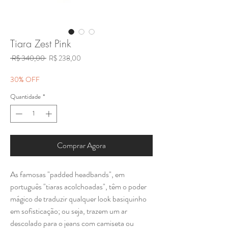
Tiara Zest Pink
Preço
Preço
 R$ 340,00 
R$ 238,00
normal
promocional
30% OFF
Quantidade
*
Comprar Agora
As famosas "padded headbands", em
português "tiaras acolchoadas", têm o poder
mágico de traduzir qualquer look basiquinho
em sofisticação; ou seja, trazem um ar
descolado para o jeans com camiseta ou