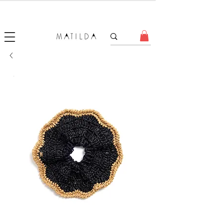
SALE MATILDA
Produtos com até 50% de desconto!
.