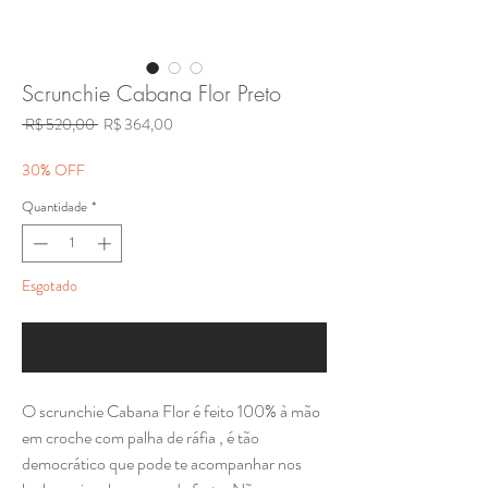
Scrunchie Cabana Flor Preto
Preço
Preço
 R$ 520,00 
R$ 364,00
normal
promocional
30% OFF
Quantidade
*
Esgotado
Notifique-me quando estiver disponível
O scrunchie Cabana Flor é feito 100% à mão
em croche com palha de ráfia , é tão
democrático que pode te acompanhar nos