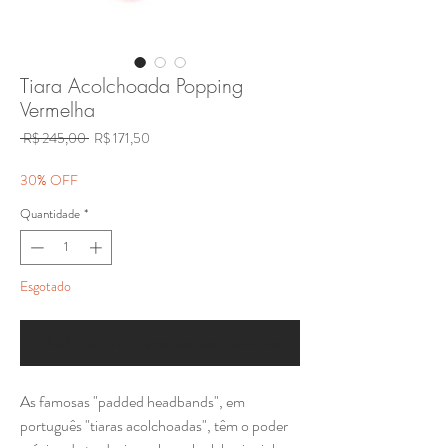
Tiara Acolchoada Popping
Vermelha
Preço
Preço
 R$ 245,00 
R$ 171,50
normal
promocional
30% OFF
Quantidade
*
Esgotado
Notifique-me quando estiver disponível
As famosas "padded headbands", em
português "tiaras acolchoadas", têm o poder