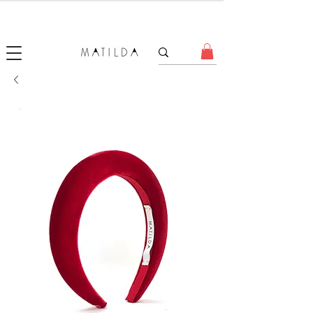
SALE MATILDA
Produtos com até 50% de desconto!
.