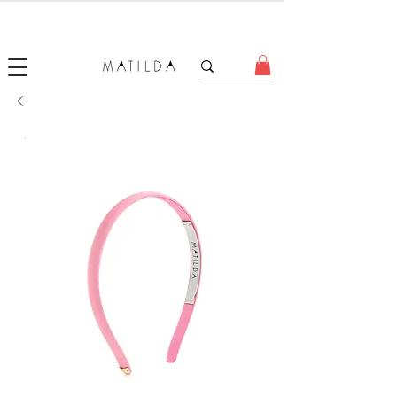
SALE MATILDA
Produtos com até 50% de desconto!
.