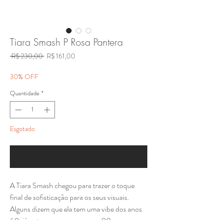
Tiara Smash P Rosa Pantera
Preço
Preço
 R$ 230,00 
R$ 161,00
normal
promocional
30% OFF
Quantidade
*
Esgotado
Notifique-me quando estiver disponível
A Tiara Smash chegou para trazer o toque
final de sofisticação para os seus visuais.
Alguns dizem que ela tem uma vibe dos anos