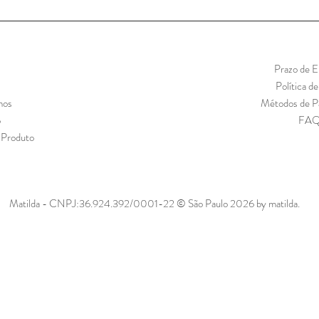
Prazo de E
Política d
mos
Métodos de 
o
FA
 Produto
Matilda - CNPJ:36.924.392/0001-22 © São Paulo 2026 by matilda.