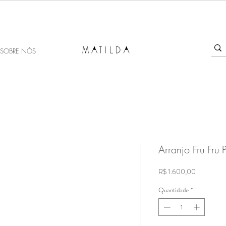
SALE MATILDA
Produtos com até 50% de desconto!
SOBRE NÓS
Arranjo Fru Fru 
Preço
R$ 1.600,00
Quantidade
*