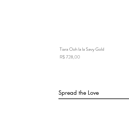
Tiara Ooh la la Savy Gold
Preço
R$ 728,00
Spread the Love