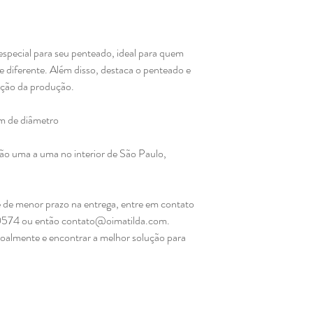
especial para seu penteado, ideal para quem
diferente. Além disso, destaca o penteado e
cação da produção.
m de diâmetro
mão uma a uma no interior de São Paulo,
.
 de menor prazo na entrega, entre em contato
0574 ou então contato@oimatilda.com.
soalmente e encontrar a melhor solução para