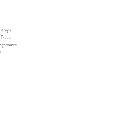
ntrega
e Troca
Pagamento
Q