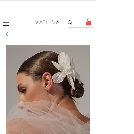
SALE MATILDA
Produtos com até 50% de desconto!
.