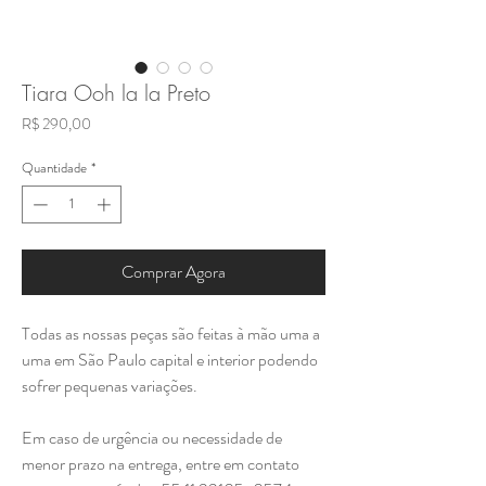
Tiara Ooh la la Preto
Preço
R$ 290,00
Quantidade
*
Comprar Agora
Todas as nossas peças são feitas à mão uma a
uma em São Paulo capital e interior podendo
sofrer pequenas variações.
Em caso de urgência ou necessidade de
menor prazo na entrega, entre em contato