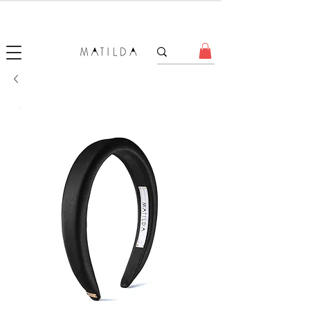
SALE MATILDA
Produtos com até 50% de desconto!
.