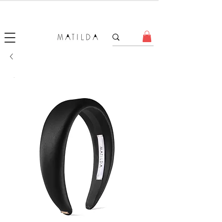
SALE MATILDA
Produtos com até 50% de desconto!
.