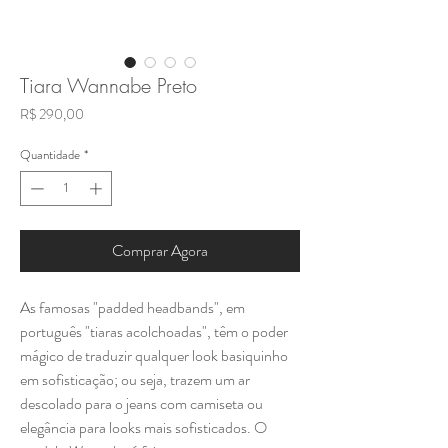
Tiara Wannabe Preto
Preço
R$ 290,00
Quantidade
*
Comprar Agora
As famosas "padded headbands", em
português "tiaras acolchoadas", têm o poder
mágico de traduzir qualquer look basiquinho
em sofisticação; ou seja, trazem um ar
descolado para o jeans com camiseta ou
elegância para looks mais sofisticados. O