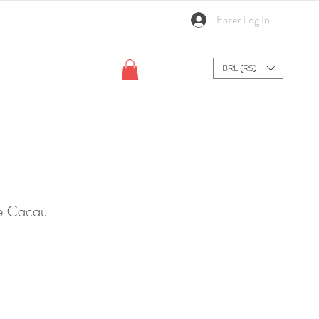
Fazer Log In
BRL (R$)
te Cacau