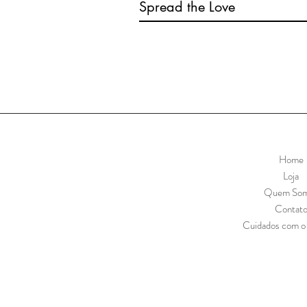
Spread the Love
Home
Loja
Quem So
Contat
Cuidados com o