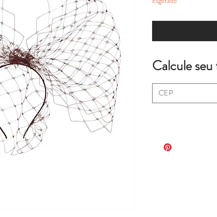
Esgotado
Notifique-me
Calcule seu 
.