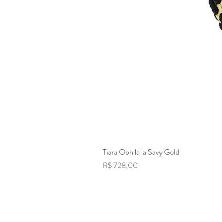
Tiara Ooh la la Savy Gold
Preço
R$ 728,00