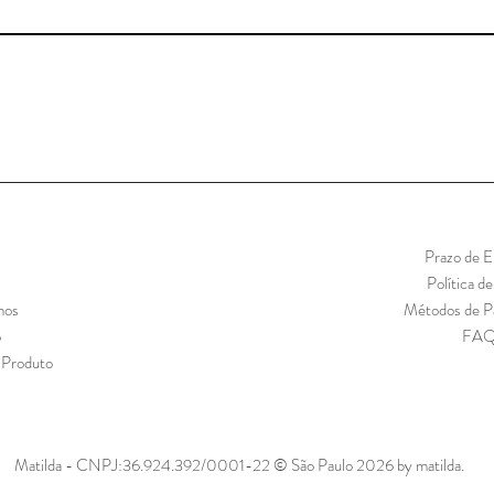
Prazo de E
Política d
mos
Métodos de 
o
FA
 Produto
Matilda - CNPJ:36.924.392/0001-22 © São Paulo 2026 by matilda.