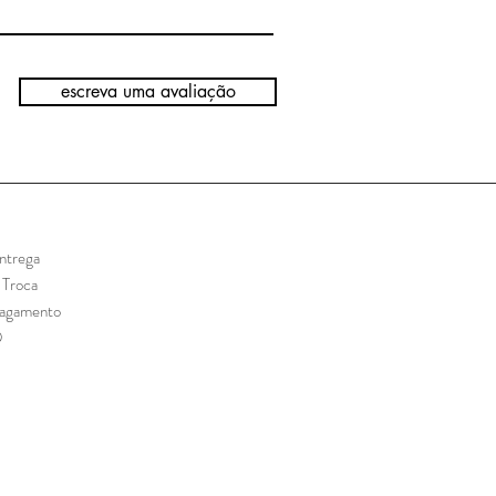
escreva uma avaliação
ntrega
e Troca
Pagamento
Q