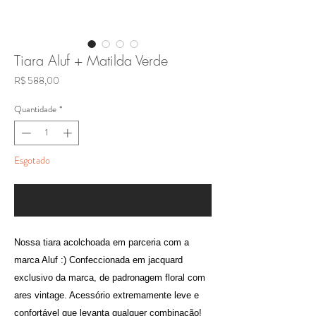
Tiara Aluf + Matilda Verde
Preço
R$ 588,00
Quantidade
*
Esgotado
Notifique-me quando estiver disponível
Nossa tiara acolchoada em parceria com a
marca Aluf :) Confeccionada em jacquard
exclusivo da marca, de padronagem floral com
ares vintage. Acessório extremamente leve e
confortável que levanta qualquer combinação!