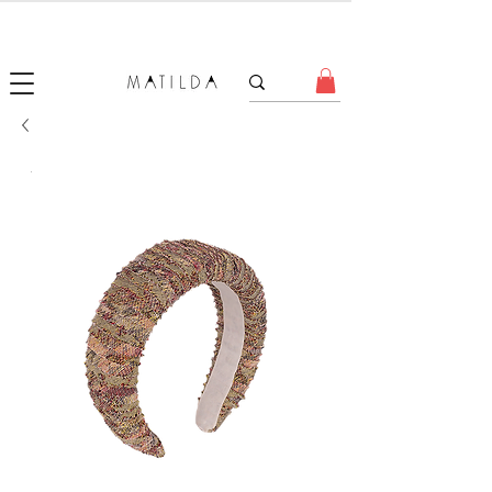
SALE MATILDA
Produtos com até 50% de desconto!
.