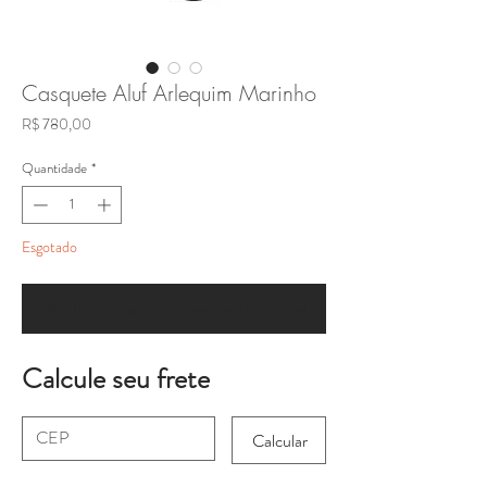
Casquete Aluf Arlequim Marinho
Preço
R$ 780,00
Quantidade
*
Esgotado
Notifique-me quando estiver disponível
Calcule seu frete
Calcular