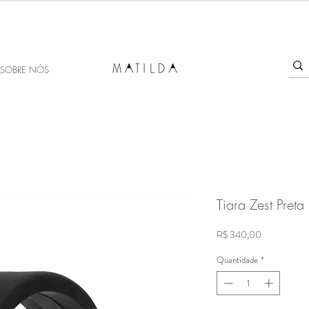
SALE MATILDA
Produtos com até 50% de desconto!
SOBRE NÓS
Tiara Zest Preta
Preço
R$ 340,00
Quantidade
*