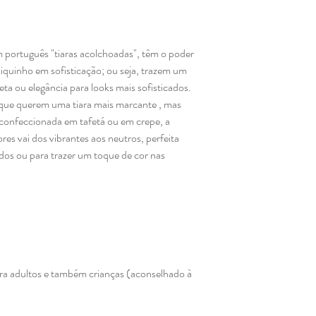
português "tiaras acolchoadas", têm o poder
siquinho em sofisticação; ou seja, trazem um
ta ou elegância para looks mais sofisticados.
 que querem uma tiara mais marcante , mas
confeccionada em tafetá ou em crepe, a
res vai dos vibrantes aos neutros, perfeita
dos ou para trazer um toque de cor nas
ara adultos e também crianças (aconselhado à