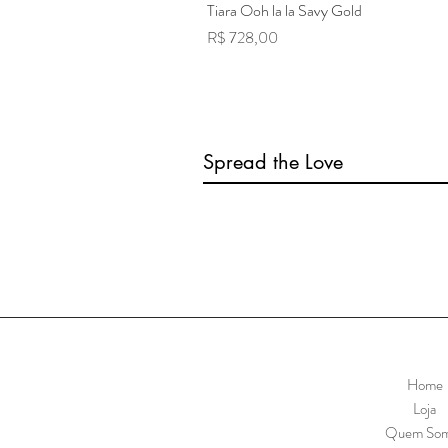
Tiara Ooh la la Savy Gold
Preço
R$ 728,00
Spread the Love
Home
Loja
Quem So