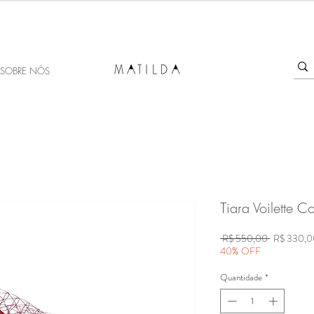
SALE MATILDA
Produtos com até 50% de desconto!
SOBRE NÓS
Tiara Voilette C
Preço
 R$ 550,00 
R$ 330,0
normal
40% OFF
Quantidade
*