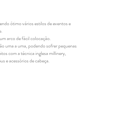
sendo ótimo vários estilos de eventos e
e.
um arco de fácil colocação.
 mão uma a uma, podendo sofrer pequenas
tos com a técnica inglesa millinery,
éus e acessórios de cabeça.