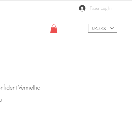
Fazer Log In
BRL (R$)
onfident Vermelho
Preço
0
promocional