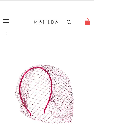
SALE MATILDA
Produtos com até 50% de desconto!
.