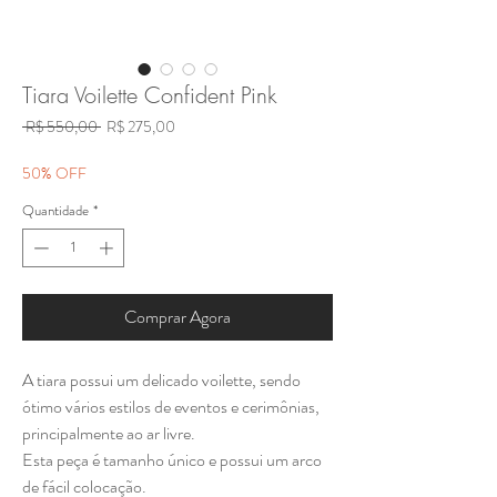
Tiara Voilette Confident Pink
Preço
Preço
 R$ 550,00 
R$ 275,00
normal
promocional
50% OFF
Quantidade
*
Comprar Agora
A tiara possui um delicado voilette, sendo
ótimo vários estilos de eventos e cerimônias,
principalmente ao ar livre.
Esta peça é tamanho único e possui um arco
de fácil colocação.