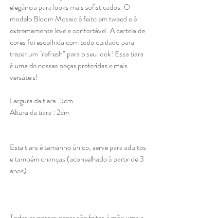
elegância para looks mais sofisticados. O
modelo Bloom Mosaic é feito em tweed e é
extremamente leve e confortável. A cartela de
cores foi escolhida com todo cuidado para
trazer um "refresh" para o seu look! Essa tiara
é uma de nossas peças preferidas e mais
versáteis!
Largura da tiara: 5cm
Altura da tiara : 2cm
Esta tiara é tamanho único, serve para adultos
e também crianças (aconselhado à partir de 3
anos).
Todas as nossas peças são feitas à mão uma a