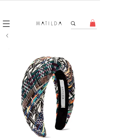
SALE MATILDA
Produtos com até 50% de desconto!
.