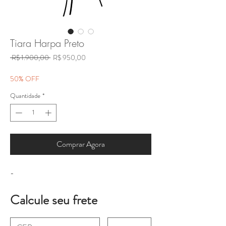
Tiara Harpa Preto
Preço
Preço
 R$ 1.900,00 
R$ 950,00
normal
promocional
50% OFF
Quantidade
*
Comprar Agora
-
Calcule seu frete