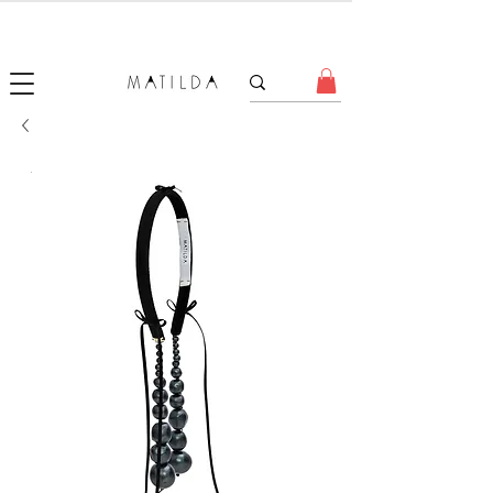
SALE MATILDA
Produtos com até 50% de desconto!
.