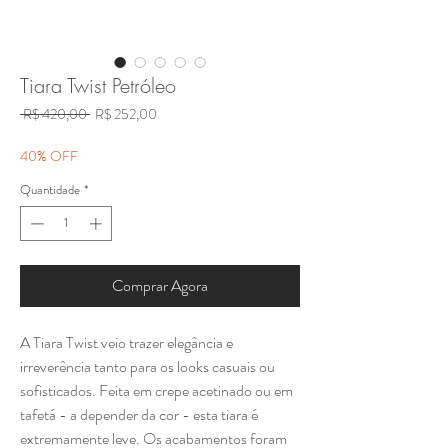
Tiara Twist Petróleo
Preço
Preço
 R$ 420,00 
R$ 252,00
normal
promocional
40% OFF
Quantidade
*
Comprar Agora
A Tiara Twist veio trazer elegância e
irreverência tanto para os looks casuais ou
sofisticados. Feita em crepe acetinado ou em
tafetá - a depender da cor - esta tiara é
extremamente leve. Os acabamentos foram