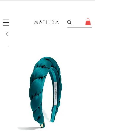
SALE MATILDA
Produtos com até 50% de desconto!
.