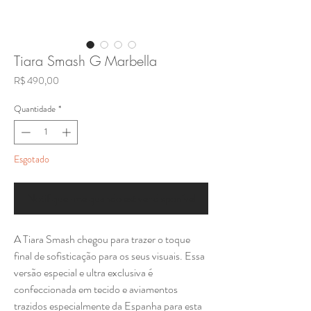
Tiara Smash G Marbella
Preço
R$ 490,00
Quantidade
*
Esgotado
Notifique-me quando estiver disponível
A Tiara Smash chegou para trazer o toque
final de sofisticação para os seus visuais. Essa
versão especial e ultra exclusiva é
confeccionada em tecido e aviamentos
trazidos especialmente da Espanha para esta