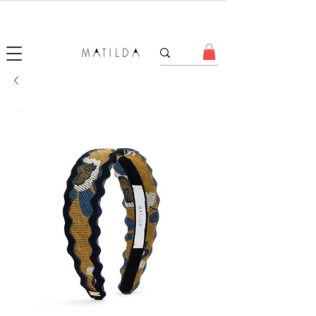
SALE MATILDA
Produtos com até 50% de desconto!
.