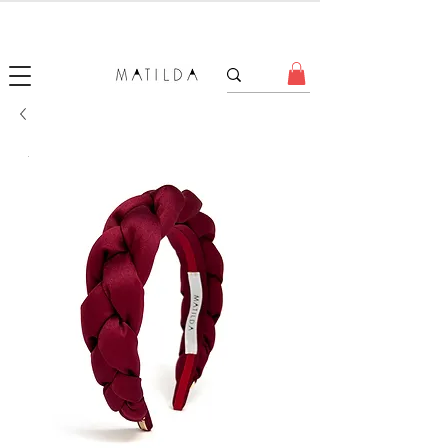
SALE MATILDA
Produtos com até 50% de desconto!
.