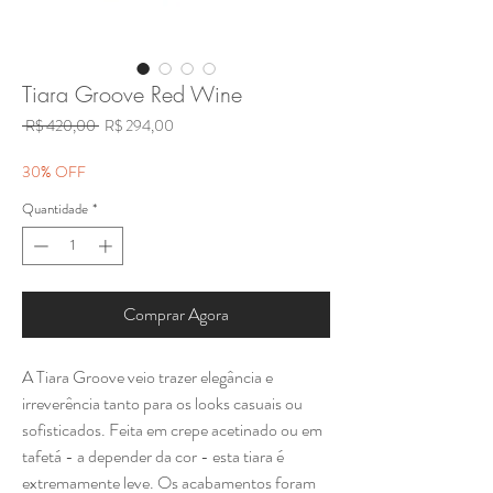
Tiara Groove Red Wine
Preço
Preço
 R$ 420,00 
R$ 294,00
normal
promocional
30% OFF
Quantidade
*
Comprar Agora
A Tiara Groove veio trazer elegância e
irreverência tanto para os looks casuais ou
sofisticados. Feita em crepe acetinado ou em
tafetá - a depender da cor - esta tiara é
extremamente leve. Os acabamentos foram