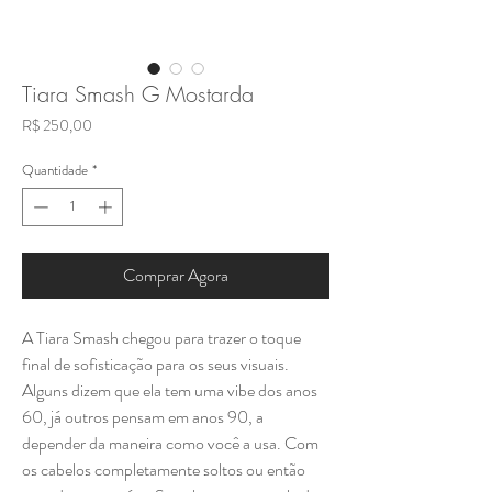
Tiara Smash G Mostarda
Preço
R$ 250,00
Quantidade
*
Comprar Agora
A Tiara Smash chegou para trazer o toque
final de sofisticação para os seus visuais.
Alguns dizem que ela tem uma vibe dos anos
60, já outros pensam em anos 90, a
depender da maneira como você a usa. Com
os cabelos completamente soltos ou então