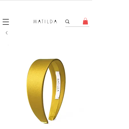
SALE MATILDA
Produtos com até 50% de desconto!
.