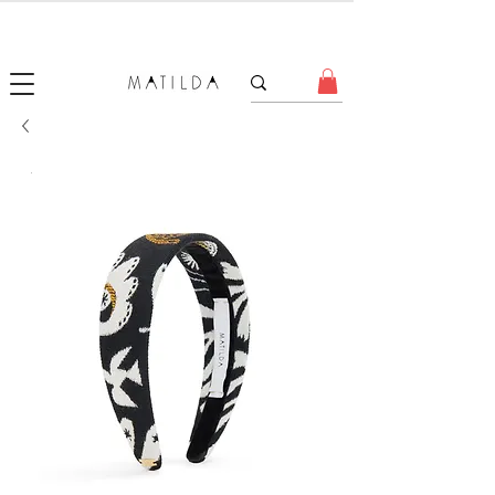
SALE MATILDA
Produtos com até 50% de desconto!
.