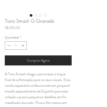
Tiara Smash G Granada
Preço
R$ 390,00
Quantidade
*
Comprar Agora
A Tiara Smash chegou para trazer o toque
final de sofisticação para os seus visuais. Essa
versão especial é confeccionada em jacquard
trazido especialmente da Espanha para esta
coleção e possui pequenos detalhes em fio
metalizado dourado. Possui fita interna em