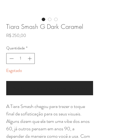
Tiara Smash G Dark Caramel
Preço
R$ 250,00
Quantidade
*
Esgotado
Notifique-me quando estiver disponível
A Tiara Smash chegou para trazer o toque
final de sofisticação para os seus visuais.
Alguns dizem que ela tem uma vibe dos anos
60, já outros pensam em anos 90, a
depender da maneira como você a usa. Com