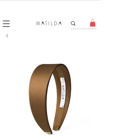
SALE MATILDA
Produtos com até 50% de desconto!
.