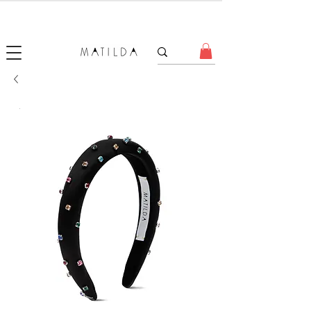
SALE MATILDA
Produtos com até 50% de desconto!
.