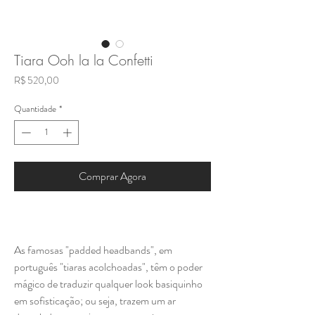
Tiara Ooh la la Confetti
Preço
R$ 520,00
Quantidade
*
Comprar Agora
As famosas "padded headbands", em
português "tiaras acolchoadas", têm o poder
mágico de traduzir qualquer look basiquinho
em sofisticação; ou seja, trazem um ar