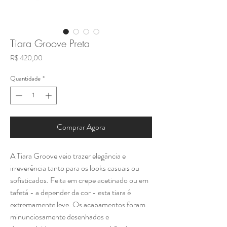
Tiara Groove Preta
Preço
R$ 420,00
Quantidade
*
Comprar Agora
A Tiara Groove veio trazer elegância e
irreverência tanto para os looks casuais ou
sofisticados. Feita em crepe acetinado ou em
tafetá - a depender da cor - esta tiara é
extremamente leve. Os acabamentos foram
minunciosamente desenhados e