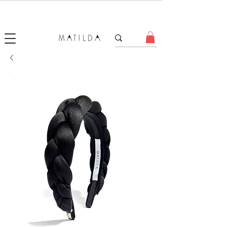
SALE MATILDA
Produtos com até 50% de desconto!
.