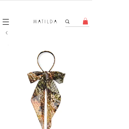
SALE MATILDA
Produtos com até 50% de desconto!
.