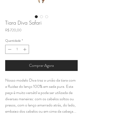
Tiara Diva Safari
Preço
R$ 720,00
Quantidade
*
Comprar Agora
Nosso modelo Diva traz a união da tiara com
a fluidez do lenço 100% em seda pura. Esta
peça é muito versátil e pode ser utilizada de
diversas maneiras: com os cabelos soltos ou
presos, com o lenço amarrado atrás, do lado,
embaixo dos cabelos ou em cima da cabeça...