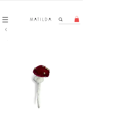
SALE MATILDA
Produtos com até 50% de desconto!
.