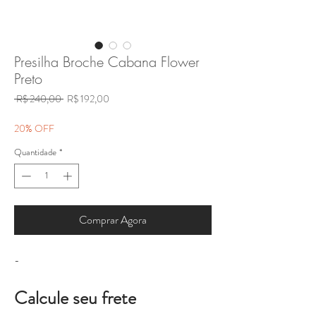
Presilha Broche Cabana Flower
Preto
Preço
Preço
 R$ 240,00 
R$ 192,00
normal
promocional
20% OFF
Quantidade
*
Comprar Agora
-
Calcule seu frete