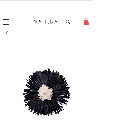
SALE MATILDA
Produtos com até 50% de desconto!
.