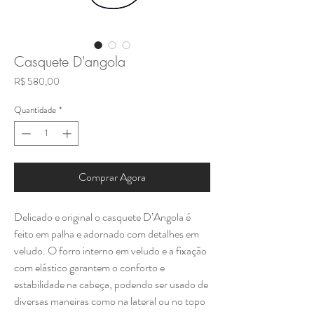
Casquete D'angola
Preço
R$ 580,00
Quantidade
*
Comprar Agora
Delicado e original o casquete D’Angola é
feito em palha e adornado com detalhes em
veludo. O forro interno em veludo e a fixação
com elástico garantem o conforto e
estabilidade na cabeça, podendo ser usado de
diversas maneiras como na lateral ou no topo