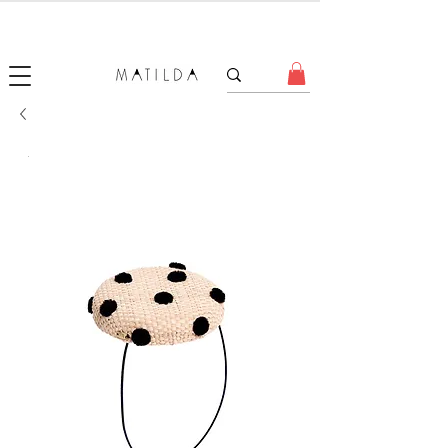
SALE MATILDA
Produtos com até 50% de desconto!
.