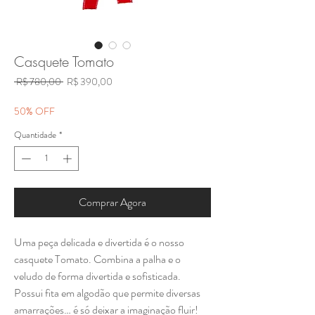
Casquete Tomato
Preço
Preço
 R$ 780,00 
R$ 390,00
normal
promocional
50% OFF
Quantidade
*
Comprar Agora
Uma peça delicada e divertida é o nosso
casquete Tomato. Combina a palha e o
veludo de forma divertida e sofisticada.
Possui fita em algodão que permite diversas
amarrações… é só deixar a imaginação fluir!