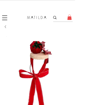
SALE MATILDA
Produtos com até 50% de desconto!
.