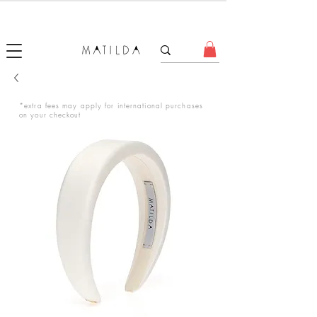
FORGET ME KNOT
*extra fees may apply for international purchases
on your checkout