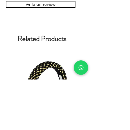
write an review
Related Products
Tiara Ooh la la Savy Gold
Scrunchie Savy Ayla