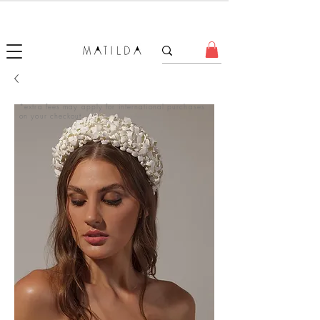
FORGET ME KNOT
*extra fees may apply for international purchases
on your checkout