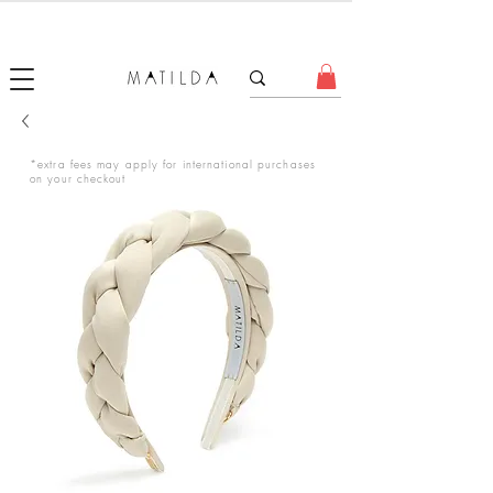
FORGET ME KNOT
*extra fees may apply for international purchases
on your checkout