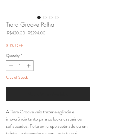
Tiara Groove Palha
Regular
Sale
 R$420.00 
R$294.00
Price
Price
30% OFF
Quantity
*
Out of Stock
Notify When Available
A Tiara Groove veio trazer elegância e
irreverência tanto para os looks casuais ou
sofisticados. Feita em crepe acetinado ou em
tafetá - a depender da cor - esta tiara é