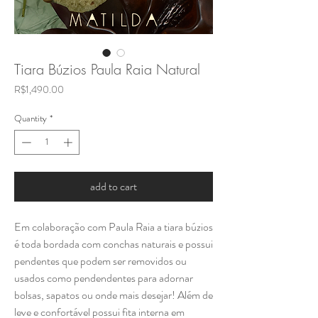
Tiara Búzios Paula Raia Natural
Price
R$1,490.00
Quantity
*
add to cart
Em colaboração com Paula Raia a tiara búzios
é toda bordada com conchas naturais e possui
pendentes que podem ser removidos ou
usados como pendendentes para adornar
bolsas, sapatos ou onde mais desejar! Além de
leve e confortável possui fita interna em