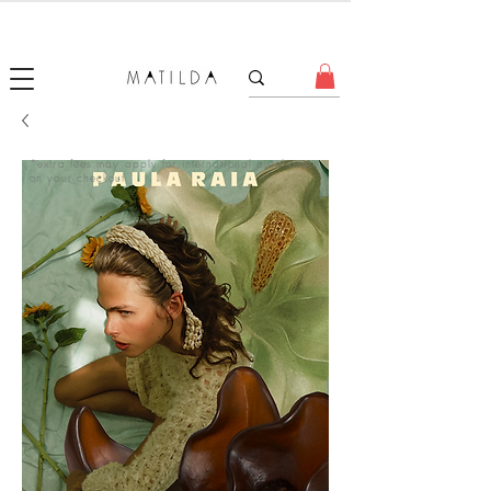
FORGET ME KNOT
*extra fees may apply for international purchases
on your checkout