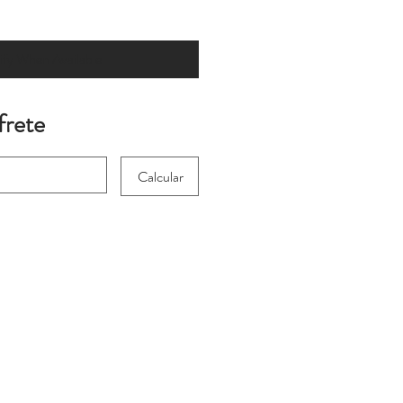
ify When Available
frete
 for international
Calcular
heckout