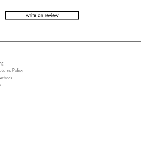
write an review
ng
turns Policy
ethods
Q