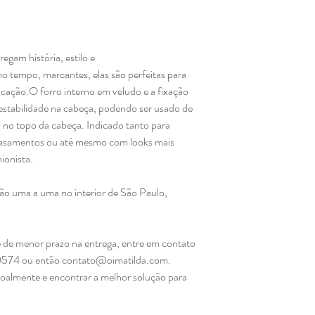
egam história, estilo e
o tempo, marcantes, elas são perfeitas para
icação.O forro interno em veludo e a fixação
estabilidade na cabeça, podendo ser usado de
u no topo da cabeça. Indicado tanto para
 casamentos ou até mesmo com looks mais
ionista.
mão uma a uma no interior de São Paulo,
.
 de menor prazo na entrega, entre em contato
0574 ou então contato@oimatilda.com.
soalmente e encontrar a melhor solução para