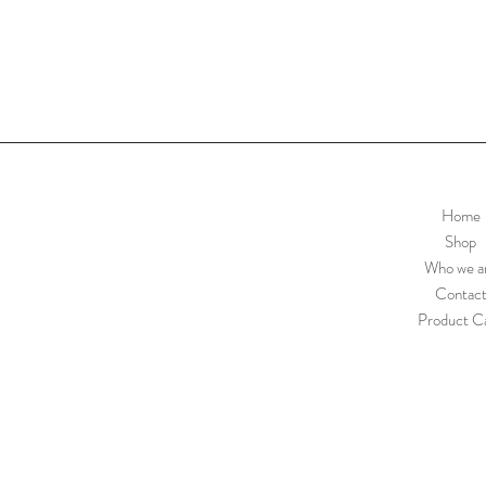
Home
Shop
Who we a
Contac
Product C