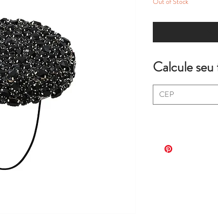
Out of Stock
Not
Calcule seu 
*extra fees may apply
purchases on your c