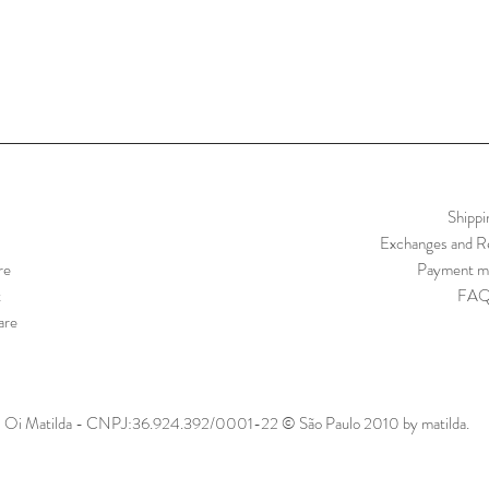
Shippi
Exchanges and Re
re
Payment m
t
FA
are
Oi Matilda - CNPJ:36.924.392/0001-22 © São Paulo 2010 by matilda.