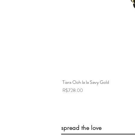
Tiara Ooh la la Savy Gold
Price
R$728.00
spread the love