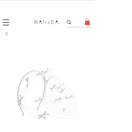
SALE MATILDA
Produtos com até 50% de desconto!
.