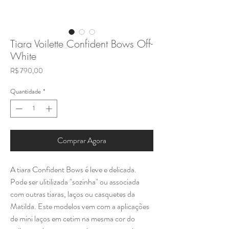
Tiara Voilette Confident Bows Off-
White
Preço
R$ 790,00
Quantidade
*
Comprar Agora
A tiara Confident Bows é leve e delicada.
Pode ser ulitilizada "sozinha" ou associada
com outras tiaras, laços ou casquetes da
Matilda. Este modelos vem com a aplicações
de mini laços em cetim na mesma cor do