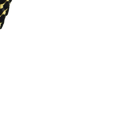
Scrunchie Savy Ayla