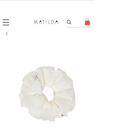
SALE MATILDA
Produtos com até 50% de desconto!
.