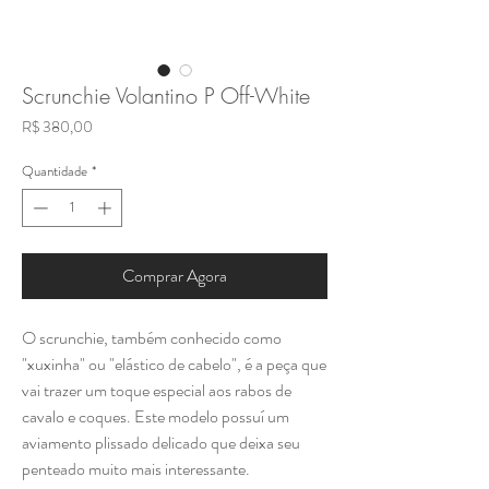
Scrunchie Volantino P Off-White
Preço
R$ 380,00
Quantidade
*
Comprar Agora
O scrunchie, também conhecido como
"xuxinha" ou "elástico de cabelo", é a peça que
vai trazer um toque especial aos rabos de
cavalo e coques. Este modelo possuí um
aviamento plissado delicado que deixa seu
penteado muito mais interessante.