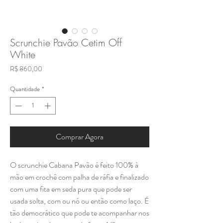
Scrunchie Pavão Cetim Off
White
Preço
R$ 860,00
Quantidade
*
Comprar Agora
O scrunchie Cabana Pavão é feito 100% à
mão em crochê com palha de ráfia e finalizado
com uma fita em seda pura que pode ser
usada solta, com ou nó ou então como laço. É
tão democrático que pode te acompanhar nos