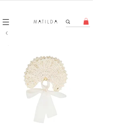
SALE MATILDA
Produtos com até 50% de desconto!
.