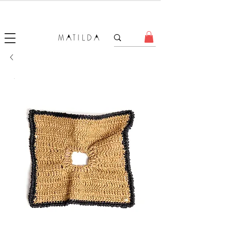
SALE MATILDA
Produtos com até 50% de desconto!
.