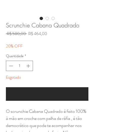
Scrunchie Cabana Quadrado
Preço
Preço
 R$ 580,00 
R$ 464,00
normal
promocional
20% OFF
Quantidade
*
Esgotado
Notifique-me quando estiver disponível
O scrunchie Cabana Quadrado é feito 100%
à mão em croche com palha de ráfia , é tão
democrático que pode te acompanhar nos