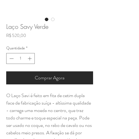
Laço Savy Verde
Preço
R$ 520,00
Quantidade
*
Comprar Agora
O Laço Savi é feito em fita de cetim dupla
face de fabricação suíça - altíssima qualidade
- carrega uma moeda no centro, que traz
todo charme e toque especial na peça. Pode
ser usado no coque, no rabo de cavalo ou nos
cabelos meio presos. A fixação se dá por