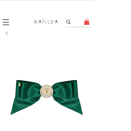
SALE MATILDA
Produtos com até 50% de desconto!
.