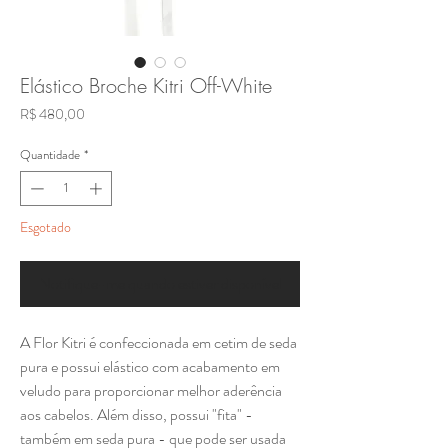
Elástico Broche Kitri Off-White
Preço
R$ 480,00
Quantidade
*
Esgotado
Notifique-me quando estiver disponível
A Flor Kitri é confeccionada em cetim de seda
pura e possui elástico com acabamento em
veludo para proporcionar melhor aderência
aos cabelos. Além disso, possui "fita" -
também em seda pura - que pode ser usada