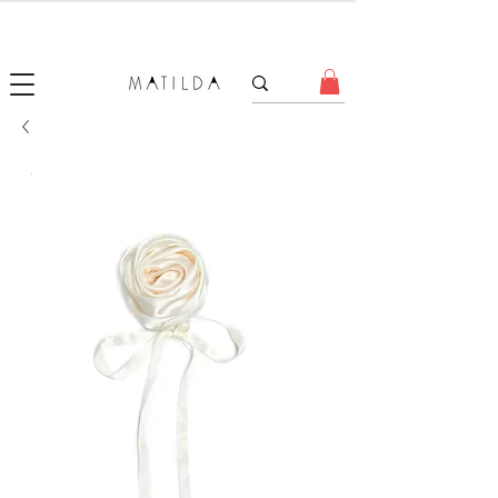
SALE MATILDA
Produtos com até 50% de desconto!
.