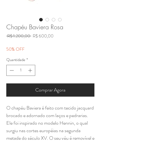
Chapéu Baviera Rosa
Preço
Preço
 R$ 1.200,00 
R$ 600,00
normal
promocional
50% OFF
Quantidade
*
Comprar Agora
O chapéu Baviera é feito com tecido jacquard
brocado e adornado com laços e pedrarias.
Ele foi inspirado no modelo Hennin, o qual
surgiu nas cortes européias na segunda
metade do século XV. O seu véu é removível e