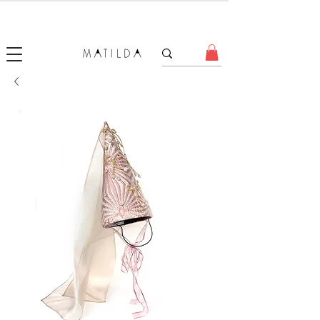
SALE MATILDA
Produtos com até 50% de desconto!
.